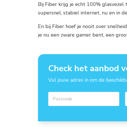
Bij Fiber krijg je echt 100% glasveze
supersnel, stabiel internet, nu en in 
En bij Fiber hoef je nooit over snelhe
je nu een zware gamer bent, een groo
Check het aanbod v
Vul jouw adres in om de beschikba