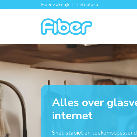
Fiber Zakelijk
|
Teleplaza
Alles over glasv
internet
Snel, stabiel en toekomstbestendi