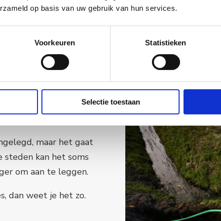
Het lichtsignaal kan ov
erzameld op basis van uw gebruik van hun services.
worden, wat ideaal is 
afgelegen plaatsen. De 
Voorkeuren
Statistieken
meer capaciteit voor h
Selectie toestaan
ngelegd, maar het gaat
re steden kan het soms
iger om aan te leggen.
, dan weet je het zo.