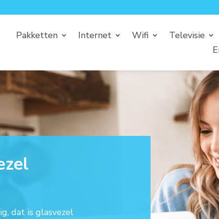
Pakketten
Internet
Wifi
Televisie
E
ezel
g, dat is glasvezel