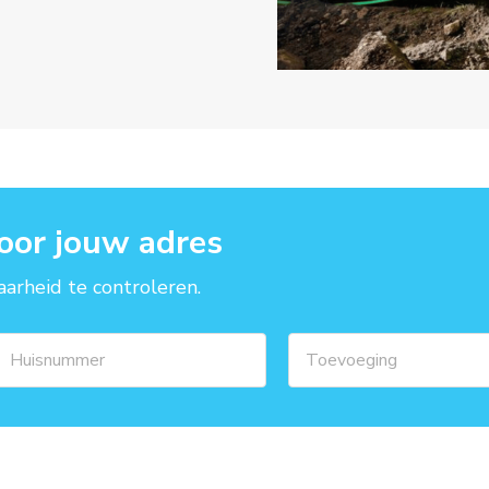
oor jouw adres
arheid te controleren.