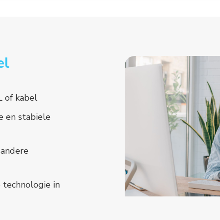
el
L of kabel
e en stabiele
n andere
 technologie in