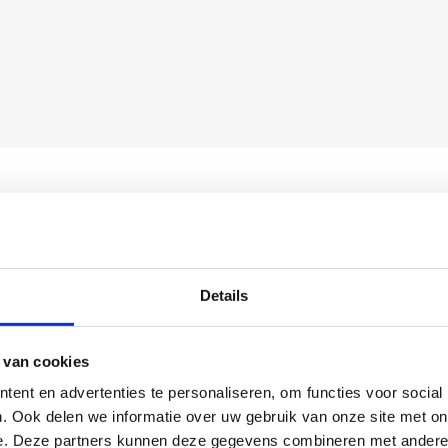
Wat is glasveze
Glasvezel is een techno
gebruikmaakt van dunn
Details
lichtsnelheid te verzen
kabels kan betrouwbaa
 van cookies
hogere snelheden word
ent en advertenties te personaliseren, om functies voor social
vertraging en zonder st
. Ook delen we informatie over uw gebruik van onze site met on
e. Deze partners kunnen deze gegevens combineren met andere i