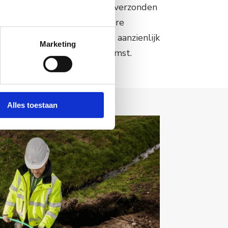
er een veel langere afstand verzonden
voor buitengebieden en andere
glasvezelkabels bieden ook aanzienlijk
Marketing
ogere snelheden in de toekomst.
Alles toestaan