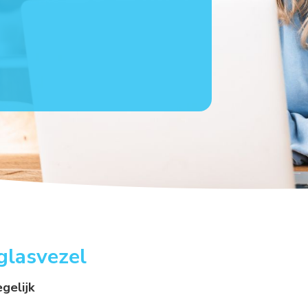
glasvezel
egelijk