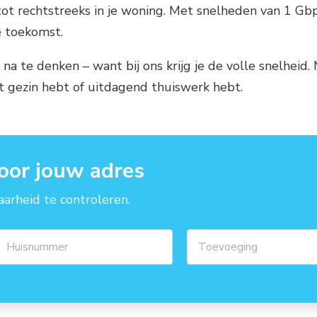
l tot rechtstreeks in je woning. Met snelheden van 1 Gb
de toekomst.
id na te denken – want bij ons krijg je de volle snelhei
t gezin hebt of uitdagend thuiswerk hebt.
oor jouw adres
arheid te controleren.