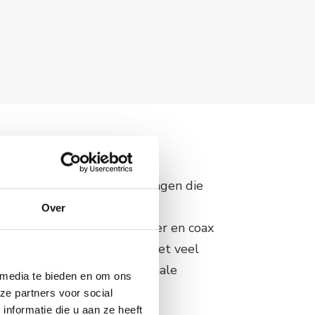
l?
logie voor internetverbindingen die
e glasdraden om data met
Over
den. In vergelijking met koper en coax
rdere data communicatie met veel
en gerealiseerd, met minimale
 media te bieden en om ons
oringen.
ze partners voor social
nformatie die u aan ze heeft