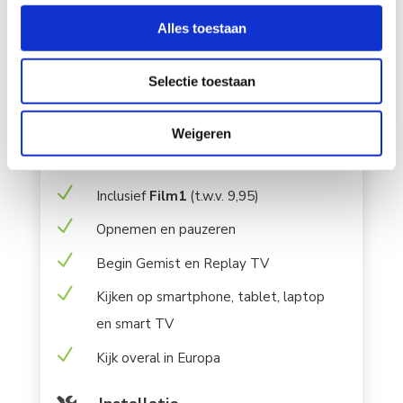
N
Gratis wifi-router
Alles toestaan
Televisie

Selectie toestaan
N
Interactieve TV
Weigeren
N
Gratis
ESPN Compleet
N
Inclusief
Film1
(t.w.v. 9,95)
N
Opnemen en pauzeren
N
Begin Gemist en Replay TV
N
Kijken op smartphone, tablet, laptop
en smart TV
N
Kijk overal in Europa