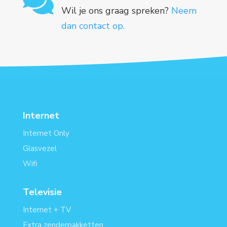

Wil je ons graag spreken?
Neem
dan contact op.
Internet
Internet Only
Glasvezel
Wifi
Televisie
Internet + TV
Extra zenderpakketten