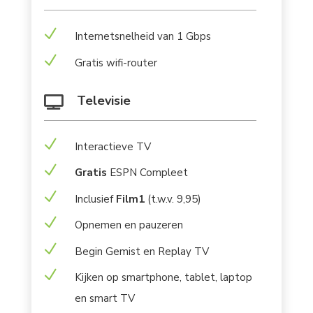
N
Internetsnelheid van 1 Gbps
N
Gratis wifi-router
Televisie

N
Interactieve TV
N
Gratis
ESPN Compleet
N
Inclusief
Film1
(t.w.v. 9,95)
N
Opnemen en pauzeren
N
Begin Gemist en Replay TV
N
Kijken op smartphone, tablet, laptop
en smart TV