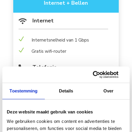
Internet + Bellen
Internet

N
Internetsnelheid van 1 Gbps
N
Gratis wifi-router
Telefonie

N
Vaste telefoon
Toestemming
Details
Over
N
Gratis nummerbehoud
Installatie
Deze website maakt gebruik van cookies

We gebruiken cookies om content en advertenties te
personaliseren, om functies voor social media te bieden
N