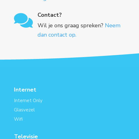
Contact?

Wil je ons graag spreken?
Neem
dan contact op.
Internet
Internet Only
Glasvezel
Wifi
Televisie