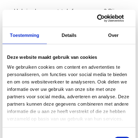
Heb je al een vast telefoonnummer? Bij
Fiber kun je dit nummer gratis meenemen
wanneer je overstapt. Maak je geen zorgen
Toestemming
Details
Over
over ingewikkelde overstapprocedures;
zodra je Fiber router is aangesloten,
regelen wij de overzetting van je oude
Deze website maakt gebruik van cookies
nummer razendsnel. Bovendien zijn onze
We gebruiken cookies om content en advertenties te
personaliseren, om functies voor social media te bieden
belabonnementen maandelijks opzegbaar
en om ons websiteverkeer te analyseren. Ook delen we
of aanpasbaar, zodat je altijd flexibel blijft.
informatie over uw gebruik van onze site met onze
partners voor social media, adverteren en analyse. Deze
Wil je weten wat de tarieven zijn zonder
partners kunnen deze gegevens combineren met andere
onbeperkt bellen? Bekijk de
informatie die u aan ze heeft verstrekt of die ze hebben
telefoontarieven en ontdek wat het beste
verzameld op basis van uw gebruik van hun services.
bij jou past!
Toestemmingsselectie