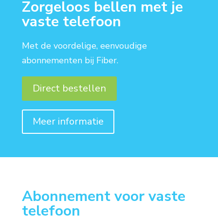
Zorgeloos bellen met je
vaste telefoon
Met de voordelige, eenvoudige
abonnementen bij Fiber.
Direct bestellen
Meer informatie
Abonnement voor vaste
telefoon