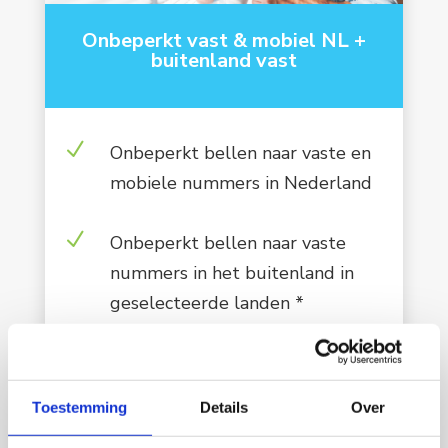
Onbeperkt vast & mobiel NL +
buitenland vast
N
Onbeperkt bellen naar vaste en
mobiele nummers in Nederland
N
Onbeperkt bellen naar vaste
nummers in het buitenland in
geselecteerde landen *
N
Maandelijks aan/uitzetten
Toestemming
Details
Over
€ 24,95