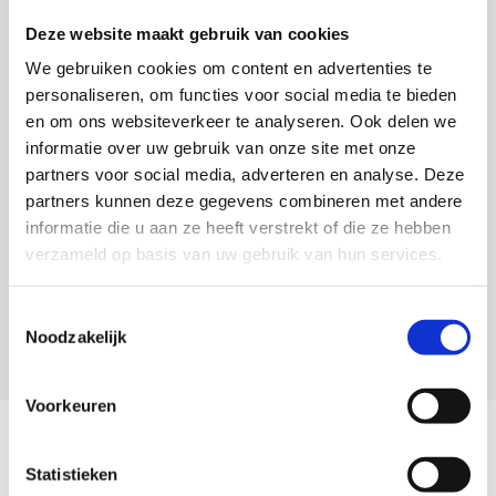
per maand
Deze website maakt gebruik van cookies
We gebruiken cookies om content en advertenties te
Bestellen
personaliseren, om functies voor social media te bieden
en om ons websiteverkeer te analyseren. Ook delen we
informatie over uw gebruik van onze site met onze
partners voor social media, adverteren en analyse. Deze
* Met de “Onbeperkt NL + buitenland”
partners kunnen deze gegevens combineren met andere
bundel kunt u gratis naar vaste nummers
informatie die u aan ze heeft verstrekt of die ze hebben
verzameld op basis van uw gebruik van hun services.
bellen in 27 landen (waaronder Europa, VS,
Canada, Australië, Marokko en Turkije)
Toestemmingsselectie
Noodzakelijk
Voorkeuren
Internationale
Statistieken